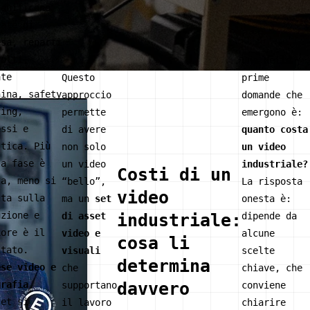
ianificano
nate di
esa, reparti
volti,
Una delle
ate
Questo
prime
hina, safety
approccio
domande che
fing,
permette
emergono è:
essi e
di avere
quanto costa
stica. Più
non solo
un video
ta fase è
un video
industriale?
Costi di un
ta, meno si
“bello”,
La risposta
video
tta sulla
ma un
set
onesta è:
uzione e
industriale:
di asset
dipende da
iore è il
video e
alcune
cosa li
ltato.
visuali
scelte
determina
ese video e
che
chiave, che
grafia
davvero
supportano
conviene
set si
il lavoro
chiarire