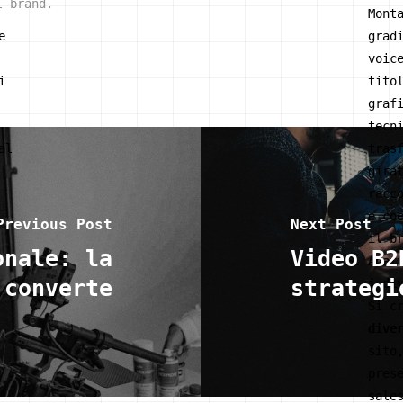
l brand.
Mont
e
grad
voic
i
tito
graf
tecn
al
tras
gira
racc
e co
Previous Post
Next Post
il b
onale: la
Video B2
Adat
 converte
strategi
i di
Si c
dive
sito
pres
sale