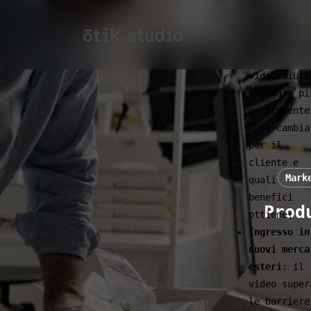
Lancio di u
Skip
nuovo
to
impianto o
main
macchina
: i
content
video aiuta
spiegare pi
velocemente
cosa cambia
per il
cliente e
Mark
quali
benefici
Prod
ottiene;
Ingresso in
nuovi merca
esteri
: il
video super
le barriere