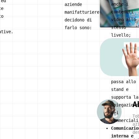
 ed
anche i
aziende
ce
contenuti
manifatturiere
to
video allo
decidono di
stesso
farlo sono:
ative.
livello;
Fiere e ope
house
: un
video ben
costruito
coinvolge c
passa allo
stand e
supporta la
A
spiegazione
dei
To
commerciali
az
Comunicazio
de
interna e