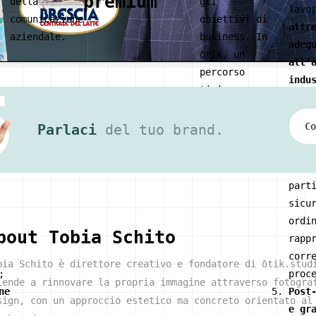
premium
della
gli
lavo
comunicazione
obiettivi di
attr
aziendale.
business. In
adeg
ōtik, un
all’
percorso
indu
tipico
n
(luc
prevede:
stab
Co
Parlaci
del tuo brand.
prot
con
hi
un’a
part
sicu
ordi
bout
Tobia Schito
rapp
corr
bia Schito è direttore creativo e fondatore di ōtik.stud
;
proc
iende a rinnovare la propria immagine attraverso fotogra
ne
Post
sign, con un approccio estetico ma concreto orientato al
e gr