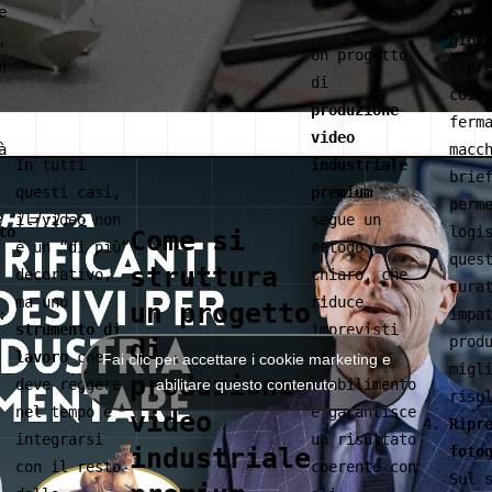
e
Si p
,
gior
Un progetto
n
ripr
di
coin
produzione
ferm
video
à
macc
In tutti
industriale
brie
questi casi,
premium
perm
il video non
segue un
to
logi
Come si
è un “di più”
metodo
ques
struttura
decorativo,
chiaro, che
cura
ma uno
riduce
un progetto
:
impa
strumento di
imprevisti
prod
di
lavoro
che
in
Fai clic per accettare i cookie marketing e
migl
produzione
deve reggere
abilitare questo contenuto
stabilimento
risu
nel tempo e
e garantisce
video
Ripr
integrarsi
un risultato
industriale
foto
con il resto
coerente con
Sul 