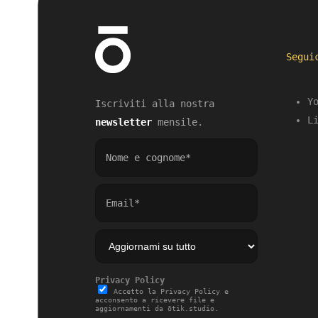
Segui
Y
Iscriviti alla
nostra
L
newsletter
mensile.
Privacy Policy
Accetto la Privacy Policy e
acconsento a ricevere file e
aggiornamenti da ōtik.studio.