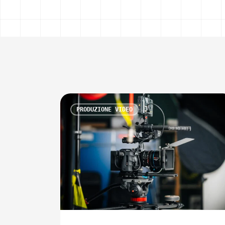
You May Also Like
Quanto
PRODUZIONE VIDEO
costa
un
video
aziendale
professionale