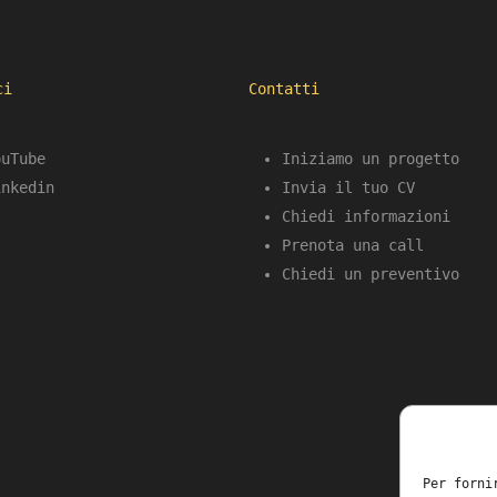
ci
Contatti
ouTube
Iniziamo un progetto
inkedin
Invia il tuo CV
Chiedi informazioni
Prenota una call
Chiedi un preventivo
Per forni