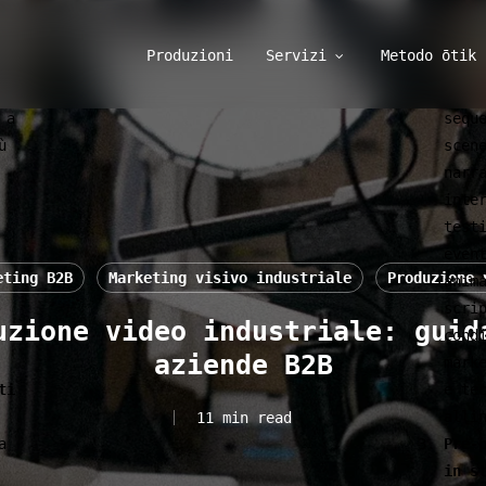
n
scen
Si t
Produzioni
Servizi
Metodo ōtik
stra
l
stor
 a
sequ
ù
scen
narr
inte
test
even
eting B2B
Marketing visivo industriale
Produzione 
anim
scri
uzione video industriale: guid
cond
aziende B2B
mark
ti
e te
alli
11 min read
a
Pre-
in s