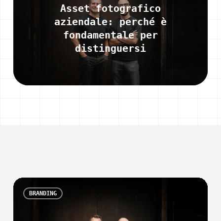
Asset fotografico
aziendale: perché è
fondamentale per
distinguersi
You May Also Like
Asset
BRANDING
fotografico
aziendale: