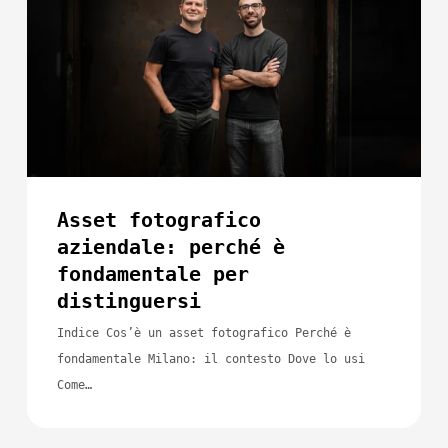
perché
è
fondamentale
per
distinguersi
Asset fotografico
aziendale: perché è
fondamentale per
distinguersi
Indice Cos’è un asset fotografico Perché è
fondamentale Milano: il contesto Dove lo usi
Come…