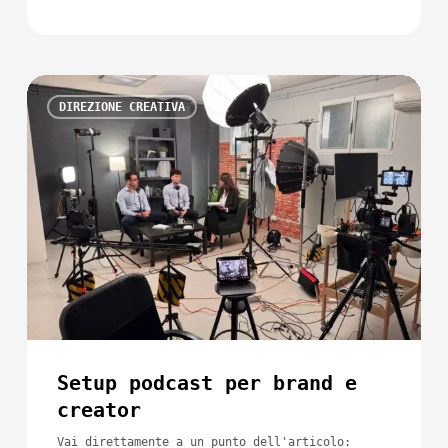
Setup
DIREZIONE CREATIVA
podcast
per
brand
e
creator
Setup podcast per brand e
creator
Vai direttamente a un punto dell'articolo: