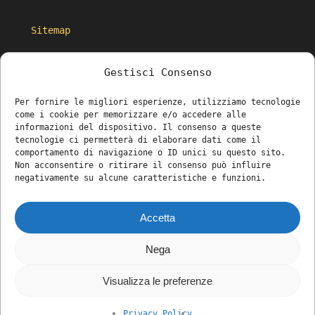
Sitemap
Gestisci Consenso
Home
Produzioni
Per fornire le migliori esperienze, utilizziamo tecnologie
The Studio
come i cookie per memorizzare e/o accedere alle
informazioni del dispositivo. Il consenso a queste
Metodo ōtik
tecnologie ci permetterà di elaborare dati come il
Journal.
comportamento di navigazione o ID unici su questo sito.
Non acconsentire o ritirare il consenso può influire
Privacy policy
negativamente su alcune caratteristiche e funzioni.
✕
Resta aggiornato
Accetta
Tutorial, case study e risorse creative —
nella tua inbox.
Nega
ōtik.studio Branding, grafica, web, fotografia e
Iscriviti ora →
produzione video.
Visualizza le preferenze
linkedin
youtube
instagram
Privacy Policy