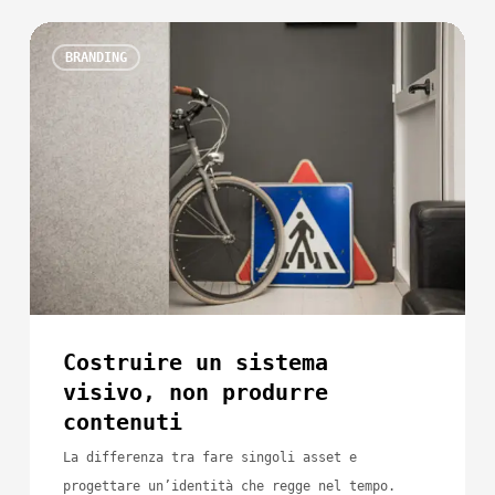
Costruire
BRANDING
un
sistema
visivo,
non
produrre
contenuti
Costruire un sistema
visivo, non produrre
contenuti
La differenza tra fare singoli asset e
progettare un’identità che regge nel tempo.